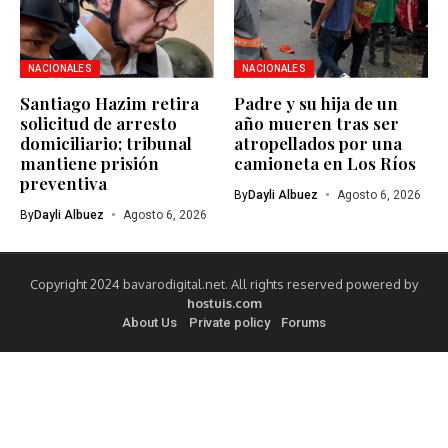
NACIONALES
NACIONALES
Santiago Hazim retira
Padre y su hija de un
solicitud de arresto
año mueren tras ser
domiciliario; tribunal
atropellados por una
mantiene prisión
camioneta en Los Ríos
preventiva
By
Dayli Albuez
Agosto 6, 2026
By
Dayli Albuez
Agosto 6, 2026
Copyright 2024 bavarodigital.net. All rights reserved powered by
hostuis.com
About Us
Private policy
Forums