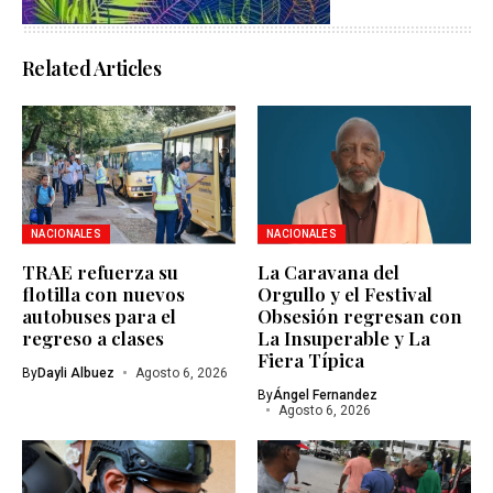
Related Articles
NACIONALES
NACIONALES
TRAE refuerza su
La Caravana del
flotilla con nuevos
Orgullo y el Festival
autobuses para el
Obsesión regresan con
regreso a clases
La Insuperable y La
Fiera Típica
By
Dayli Albuez
Agosto 6, 2026
By
Ángel Fernandez
Agosto 6, 2026