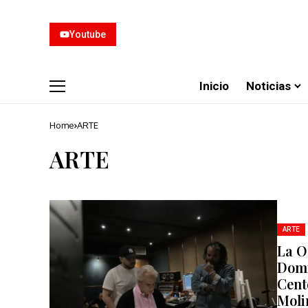
Youtube
Inicio
Noticias
Home
ARTE
ARTE
ARTE
La O
Domi
Cent
Moli