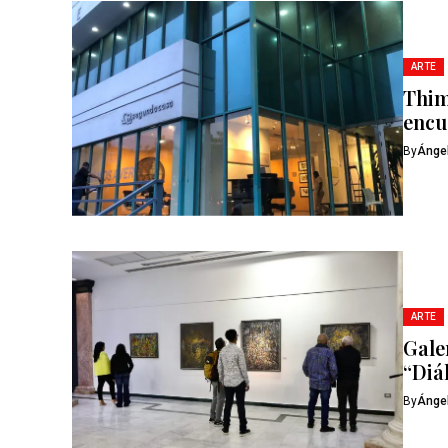
ARTE
Thim
encu
By
Ánge
ARTE
Gale
“Diá
By
Ánge