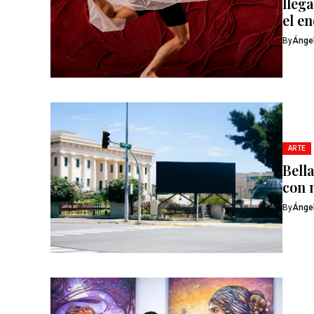
lleg
el e
By
Ánge
ARTE
Bella
con 
By
Ánge