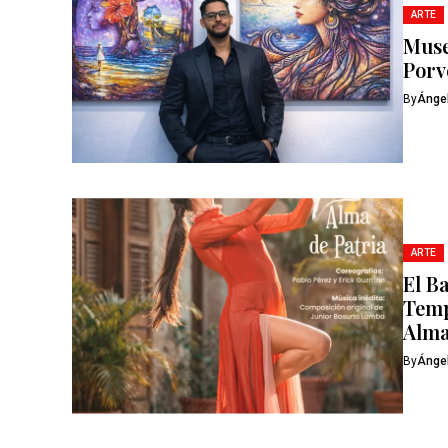
ARTE
Muse
Porv
By
Ánge
ARTE
El B
Temp
Alma
By
Ánge