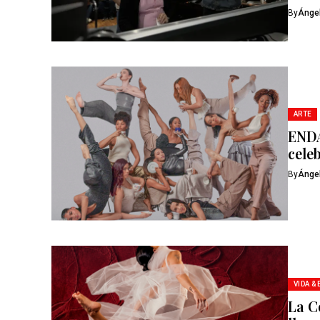
By
Ánge
ARTE
ENDA
celeb
By
Ánge
VIDA &
La C