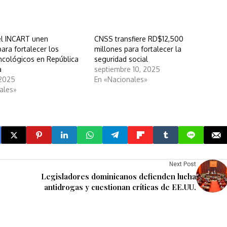
el INCART unen
CNSS transfiere RD$12,500
ara fortalecer los
millones para fortalecer la
oncológicos en República
seguridad social
a
septiembre 10, 2025
 2025
En «Nacionales»
ales»
Next Post
Legisladores dominicanos defienden lucha
antidrogas y cuestionan críticas de EE.UU.