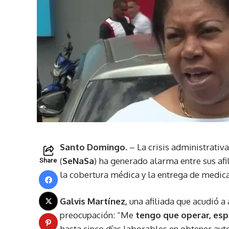
Santo Domingo
. – La crisis administrativ
(
SeNaSa
) ha generado alarma entre sus af
Share
la cobertura médica y la entrega de medic
Galvis Martínez,
una afiliada que acudió a
preocupación: “Me
tengo que operar, es
hasta cinco días laborables en obtener auto