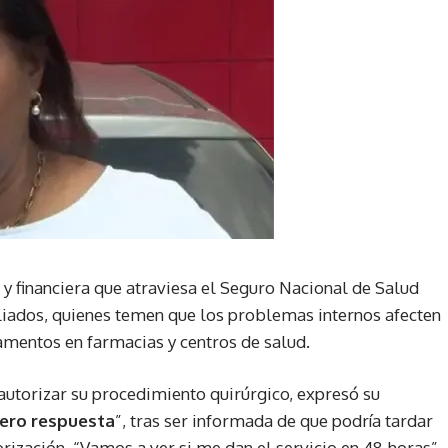
a y financiera que atraviesa el Seguro Nacional de Salud
iliados, quienes temen que los problemas internos afecten
amentos en farmacias y centros de salud.
 autorizar su procedimiento quirúrgico, expresó su
pero respuesta
”, tras ser informada de que podría tardar
rización. “Vamos a ver si me dan el servicio en 48 horas”,