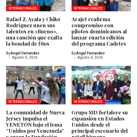
INTERNACIONALES
INTERNACIONALES
Rafael Z. Ayala y Chiko
Arajet reafirma
Rodríguez unen sus
compromiso con
talentos en «Bueno»,
pilotos dominicanos al
una canción que exalta
lanzar cuarta edición
la bondad de Dios
del programa Cadetes
By
Ángel Fernandez
By
Ángel Fernandez
Agosto 5, 2026
Agosto 4, 2026
INTERNACIONALES
INTERNACIONALES
La comunidad de Nueva
Grupo SID fortalece su
Jersey impulsa el
expansión en Estados
VENETÓN bajo el lema
Unidos desde el
“Unidos por Venezuela”
principal escenario del
y crean la Fundación
retail hispano