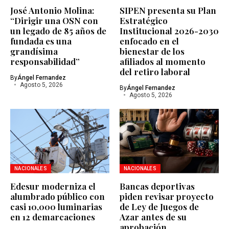
José Antonio Molina:
SIPEN presenta su Plan
“Dirigir una OSN con
Estratégico
un legado de 85 años de
Institucional 2026-2030
fundada es una
enfocado en el
grandísima
bienestar de los
responsabilidad”
afiliados al momento
del retiro laboral
By
Ángel Fernandez
Agosto 5, 2026
By
Ángel Fernandez
Agosto 5, 2026
NACIONALES
NACIONALES
Edesur moderniza el
Bancas deportivas
alumbrado público con
piden revisar proyecto
casi 10,000 luminarias
de Ley de Juegos de
en 12 demarcaciones
Azar antes de su
aprobación