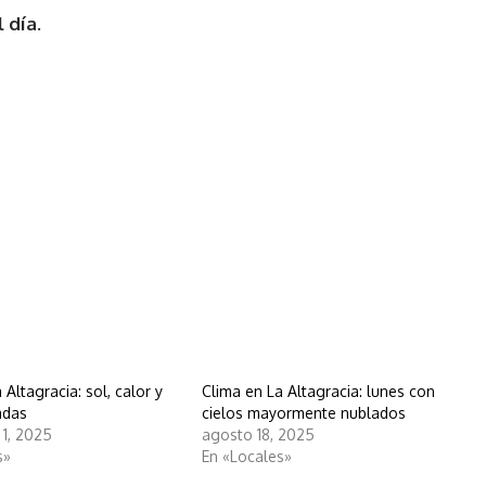
 día.
 Altagracia: sol, calor y
Clima en La Altagracia: lunes con
ladas
cielos mayormente nublados
 1, 2025
agosto 18, 2025
s»
En «Locales»