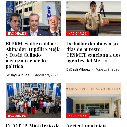
NACIONALES
NACIONALES
El PRM exhibe unidad:
De bailar dembow a 30
Abinader, Hipólito Mejía
días de arresto:
y David Collado
CESMET sanciona a dos
alcanzan acuerdo
agentes del Metro
político
By
Dayli Albuez
Agosto 9, 2026
By
Dayli Albuez
Agosto 9, 2026
NACIONALES
NACIONALES
INFOTEP, Ministerio de
Agricultura inicia