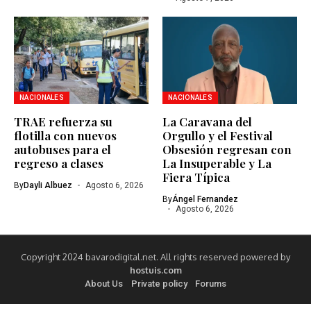
NACIONALES
NACIONALES
TRAE refuerza su
La Caravana del
flotilla con nuevos
Orgullo y el Festival
autobuses para el
Obsesión regresan con
regreso a clases
La Insuperable y La
Fiera Típica
By
Dayli Albuez
Agosto 6, 2026
By
Ángel Fernandez
Agosto 6, 2026
Copyright 2024 bavarodigital.net. All rights reserved powered by
hostuis.com
About Us
Private policy
Forums