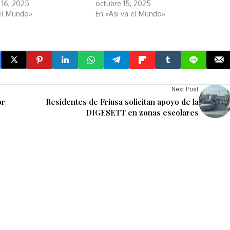
 16, 2025
octubre 15, 2025
 el Mundo»
En «Asi va el Mundo»
Next Post
or
Residentes de Friusa solicitan apoyo de la
DIGESETT en zonas escolares