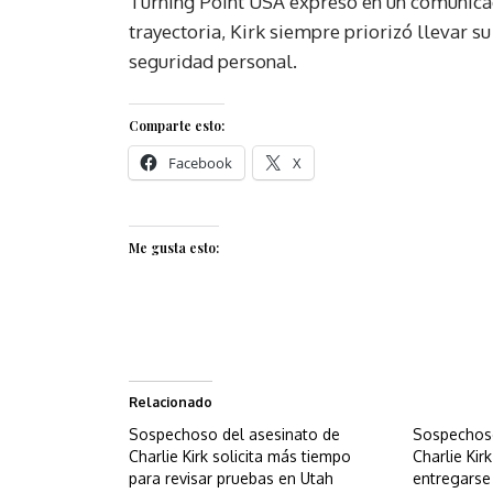
Turning Point USA expresó en un comunicad
trayectoria, Kirk siempre priorizó llevar 
seguridad personal.
Comparte esto:
Facebook
X
Me gusta esto:
Relacionado
Sospechoso del asesinato de
Sospechoso
Charlie Kirk solicita más tiempo
Charlie Kir
para revisar pruebas en Utah
entregarse