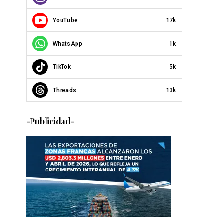
YouTube
17k
WhatsApp
1k
TikTok
5k
Threads
13k
-Publicidad-