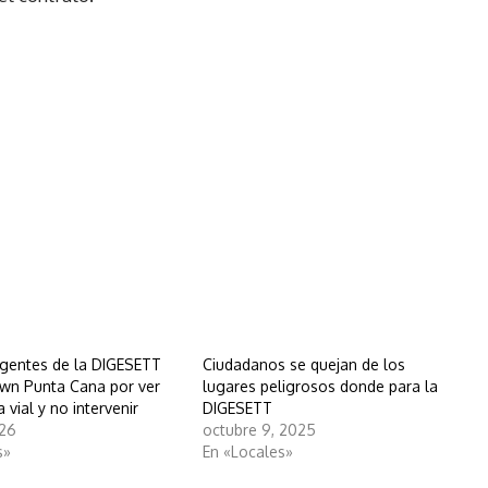
 agentes de la DIGESETT
Ciudadanos se quejan de los
wn Punta Cana por ver
lugares peligrosos donde para la
 vial y no intervenir
DIGESETT
026
octubre 9, 2025
s»
En «Locales»