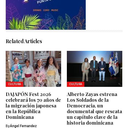
Related Articles
CULTURA
CULTURA
DAJAPÓN Fest 2026
Alberto Zayas estrena
celebrará los 70 años de
Los Soldados de la
la migración japonesa
Democracia, un
en la República
documental que rescata
Dominicana
un capítulo clave de la
historia dominicana
By
Ángel Fernandez