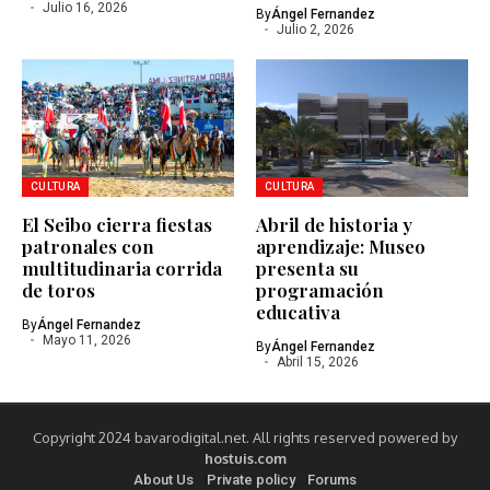
Julio 16, 2026
By
Ángel Fernandez
Julio 2, 2026
CULTURA
CULTURA
El Seibo cierra fiestas
Abril de historia y
patronales con
aprendizaje: Museo
multitudinaria corrida
presenta su
de toros
programación
educativa
By
Ángel Fernandez
Mayo 11, 2026
By
Ángel Fernandez
Abril 15, 2026
Copyright 2024 bavarodigital.net. All rights reserved powered by
hostuis.com
About Us
Private policy
Forums