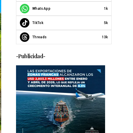
WhatsApp
1k
TikTok
5k
Threads
13k
-Publicidad-