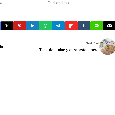
s»
En «Locales»
Next Post
da
Tasa del dólar y euro este lunes