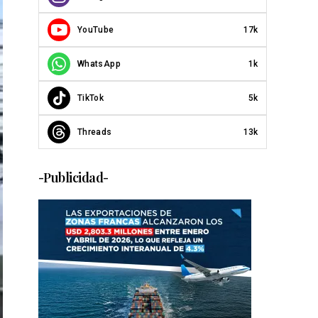
YouTube
17k
WhatsApp
1k
TikTok
5k
Threads
13k
-Publicidad-