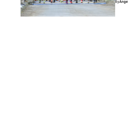
By
Ánge