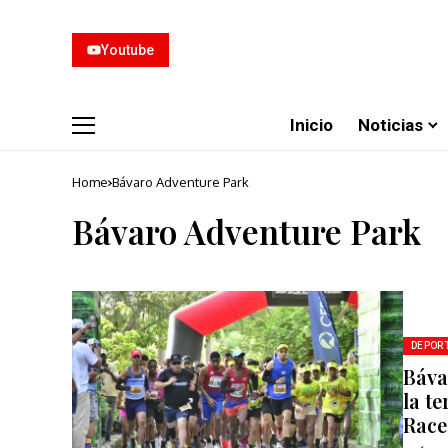
Youtube
Inicio
Noticias
Home
Bávaro Adventure Park
Bávaro Adventure Park
DEPOR
Báva
la t
Race