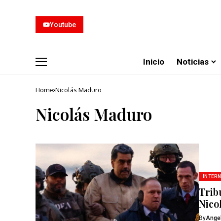
Youtube
Inicio
Noticias
Home
Nicolás Maduro
Nicolás Maduro
INTER
Trib
Nico
By
Ange