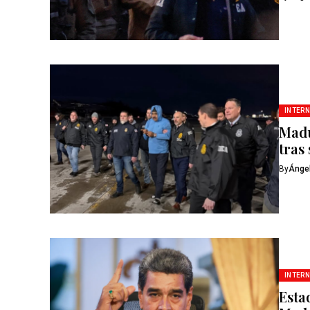
INTER
Madu
tras
By
Ánge
INTER
Esta