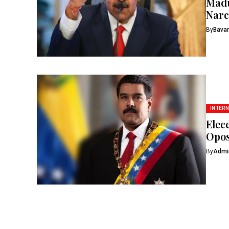
Madu
Narc
By
Bavar
INTER
Elec
Opos
By
Admi