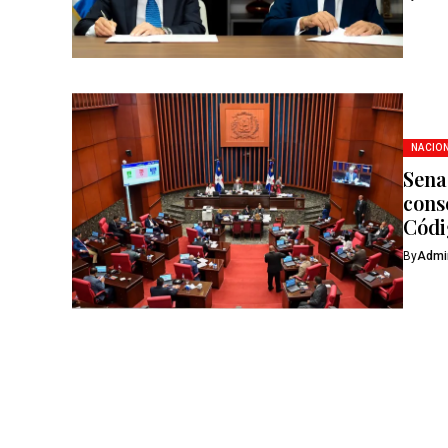
NACIO
Sena
cons
Códi
By
Admi