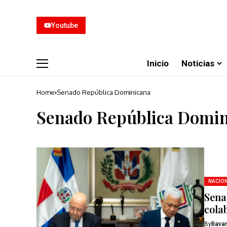
Youtube
Inicio
Noticias
Home
Senado República Dominicana
Senado República Domin
NACIO
Sena
cola
By
Bavar