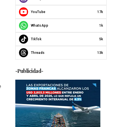
YouTube
17k
WhatsApp
1k
TikTok
5k
Threads
13k
-Publicidad-
e