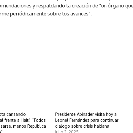
omendaciones y respaldando la creación de “un órgano qu
orme periódicamente sobre los avances”.
ota cansancio
Presidente Abinader visita hoy a
al frente a Haití: “Todos
Leonel Fernández para continuar
sarse, menos República
diálogo sobre crisis haitiana
a”
julio 3, 2025