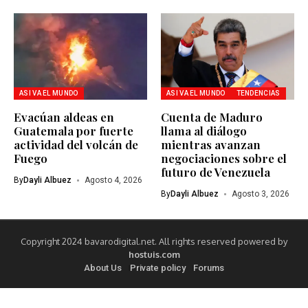
ASI VA EL MUNDO
ASI VA EL MUNDO
TENDENCIAS
Evacúan aldeas en
Cuenta de Maduro
Guatemala por fuerte
llama al diálogo
actividad del volcán de
mientras avanzan
Fuego
negociaciones sobre el
futuro de Venezuela
By
Dayli Albuez
Agosto 4, 2026
By
Dayli Albuez
Agosto 3, 2026
Copyright 2024 bavarodigital.net. All rights reserved powered by
hostuis.com
About Us
Private policy
Forums