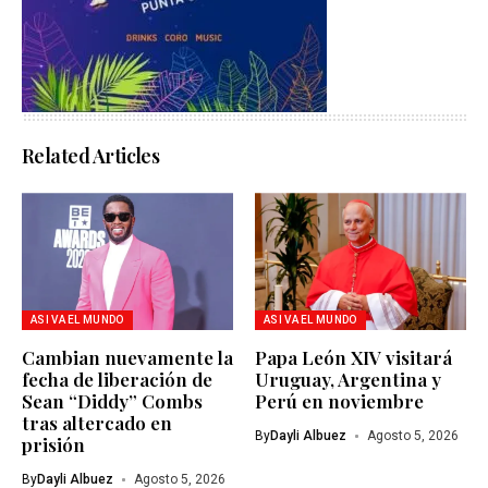
Related Articles
ASI VA EL MUNDO
ASI VA EL MUNDO
Cambian nuevamente la
Papa León XIV visitará
fecha de liberación de
Uruguay, Argentina y
Sean “Diddy” Combs
Perú en noviembre
tras altercado en
By
Dayli Albuez
Agosto 5, 2026
prisión
By
Dayli Albuez
Agosto 5, 2026