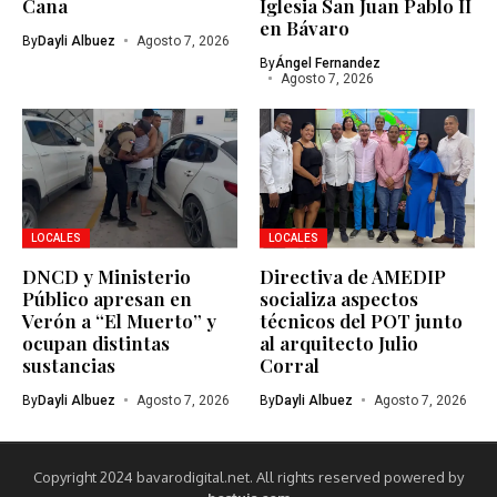
Cana
Iglesia San Juan Pablo II
en Bávaro
By
Dayli Albuez
Agosto 7, 2026
By
Ángel Fernandez
Agosto 7, 2026
LOCALES
LOCALES
DNCD y Ministerio
Directiva de AMEDIP
Público apresan en
socializa aspectos
Verón a “El Muerto” y
técnicos del POT junto
ocupan distintas
al arquitecto Julio
sustancias
Corral
By
Dayli Albuez
Agosto 7, 2026
By
Dayli Albuez
Agosto 7, 2026
Copyright 2024 bavarodigital.net. All rights reserved powered by