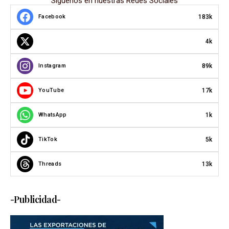
Síguenos en nuestras Redes Sociales
183k
Facebook
4k
89k
Instagram
17k
YouTube
1k
WhatsApp
5k
TikTok
13k
Threads
-Publicidad-