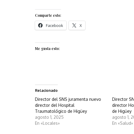
Comparte esto:
Facebook
X
Me gusta esto:
Relacionado
Director del SNS juramenta nuevo
Director S
director del Hospital
director H
Traumatológico de Higüey
de Higüey
agosto 1, 2025
agosto 1, 
En «Locales»
En «Salud»