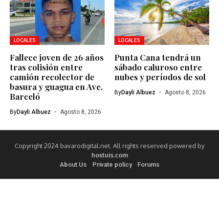
LOCALES
LOCALES
Fallece joven de 26 años
Punta Cana tendrá un
tras colisión entre
sábado caluroso entre
camión recolector de
nubes y períodos de sol
basura y guagua en Ave.
By
Dayli Albuez
Agosto 8, 2026
Barceló
By
Dayli Albuez
Agosto 8, 2026
Copyright 2024 bavarodigital.net. All rights reserved powered by
hostuis.com
About Us
Private policy
Forums