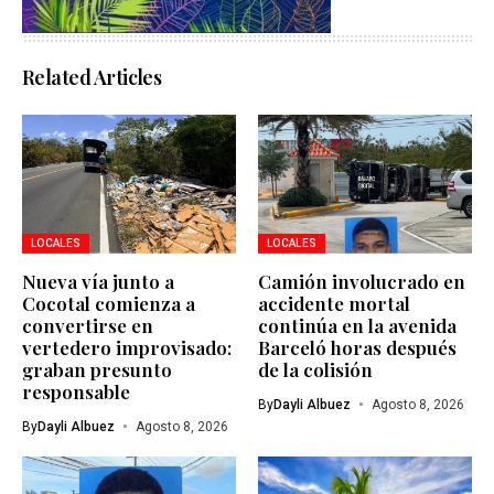
Related Articles
LOCALES
LOCALES
Nueva vía junto a
Camión involucrado en
Cocotal comienza a
accidente mortal
convertirse en
continúa en la avenida
vertedero improvisado:
Barceló horas después
graban presunto
de la colisión
responsable
By
Dayli Albuez
Agosto 8, 2026
By
Dayli Albuez
Agosto 8, 2026