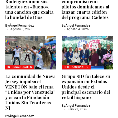
Rodríguez unen sus
compromiso con
talentos en «Bueno»,
pilotos dominicanos al
una canción que exalta
lanzar cuarta edición
la bondad de Dios
del programa Cadetes
By
Ángel Fernandez
By
Ángel Fernandez
Agosto 5, 2026
Agosto 4, 2026
INTERNACIONALES
INTERNACIONALES
La comunidad de Nueva
Grupo SID fortalece su
Jersey impulsa el
expansión en Estados
VENETÓN bajo el lema
Unidos desde el
“Unidos por Venezuela”
principal escenario del
y crean la Fundación
retail hispano
Unidos Sin Fronteras
By
Ángel Fernandez
NJ
Julio 21, 2026
By
Ángel Fernandez