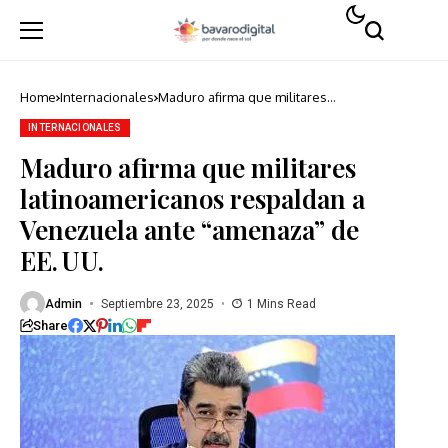
Home
Internacionales
Maduro afirma que militares
latinoamericanos respaldan a Venezuela
ante “amenaza” de EE. UU.
INTERNACIONALES
Maduro afirma que militares
latinoamericanos respaldan a
Venezuela ante “amenaza” de
EE. UU.
Admin
Septiembre 23, 2025
1 Mins Read
Share