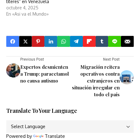
títeres” en Venezuela
octubre 4, 2025
En «Asi va el Mundo»
Previous Post
Next Post
Expertos desmienten
Migración reitera
a Trump: paracetamol
operativos contra
no causa autismo
extranjeros en
situación irregular en
todo el país
Translate To Your Language
Powered by
Translate