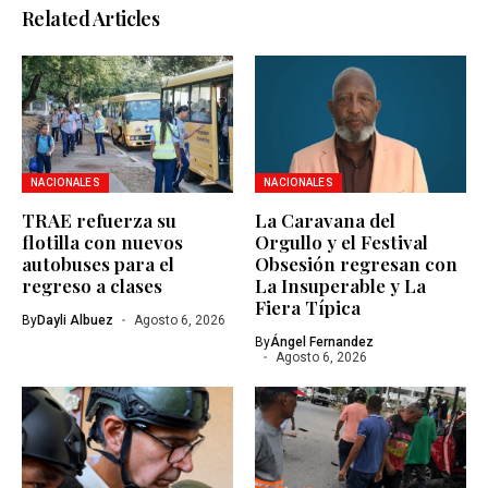
Related Articles
NACIONALES
NACIONALES
TRAE refuerza su
La Caravana del
flotilla con nuevos
Orgullo y el Festival
autobuses para el
Obsesión regresan con
regreso a clases
La Insuperable y La
Fiera Típica
By
Dayli Albuez
Agosto 6, 2026
By
Ángel Fernandez
Agosto 6, 2026