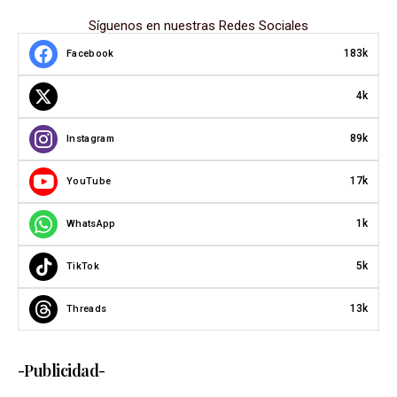
Síguenos en nuestras Redes Sociales
183k
Facebook
4k
89k
Instagram
17k
YouTube
1k
WhatsApp
5k
TikTok
13k
Threads
-Publicidad-