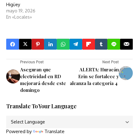
Higüey
mayo 19, 2026
En «Locales»
Previous Post
Next Post
Aseguran que
ALERTA: Huracán
electricidad en RD
Erin se fortalece y
mejorará desde este
alcanza la categoría 4
domingo
Translate To Your Language
Powered by
Translate