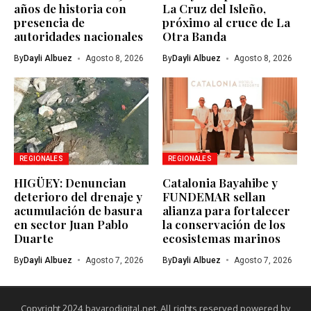
años de historia con
La Cruz del Isleño,
presencia de
próximo al cruce de La
autoridades nacionales
Otra Banda
By
Dayli Albuez
Agosto 8, 2026
By
Dayli Albuez
Agosto 8, 2026
REGIONALES
REGIONALES
HIGÜEY: Denuncian
Catalonia Bayahibe y
deterioro del drenaje y
FUNDEMAR sellan
acumulación de basura
alianza para fortalecer
en sector Juan Pablo
la conservación de los
Duarte
ecosistemas marinos
By
Dayli Albuez
Agosto 7, 2026
By
Dayli Albuez
Agosto 7, 2026
Copyright 2024 bavarodigital.net. All rights reserved powered by