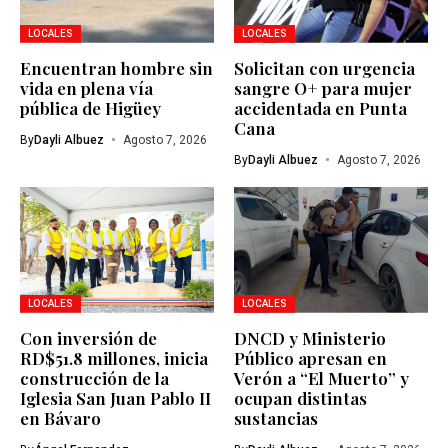
LOCALES
LOCALES
Encuentran hombre sin
Solicitan con urgencia
vida en plena vía
sangre O+ para mujer
pública de Higüey
accidentada en Punta
Cana
By
Dayli Albuez
Agosto 7, 2026
By
Dayli Albuez
Agosto 7, 2026
LOCALES
LOCALES
Con inversión de
DNCD y Ministerio
RD$51.8 millones, inicia
Público apresan en
construcción de la
Verón a “El Muerto” y
Iglesia San Juan Pablo II
ocupan distintas
en Bávaro
sustancias