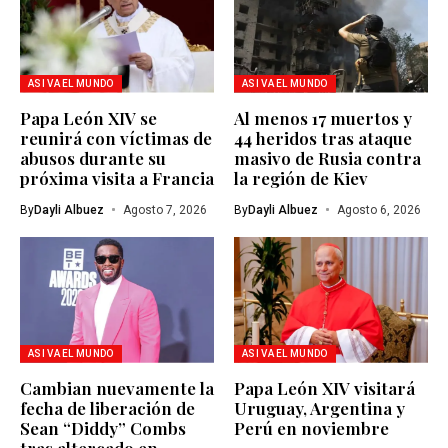
ASI VA EL MUNDO
ASI VA EL MUNDO
Papa León XIV se
Al menos 17 muertos y
reunirá con víctimas de
44 heridos tras ataque
abusos durante su
masivo de Rusia contra
próxima visita a Francia
la región de Kiev
By
Dayli Albuez
Agosto 7, 2026
By
Dayli Albuez
Agosto 6, 2026
ASI VA EL MUNDO
ASI VA EL MUNDO
Cambian nuevamente la
Papa León XIV visitará
fecha de liberación de
Uruguay, Argentina y
Sean “Diddy” Combs
Perú en noviembre
tras altercado en