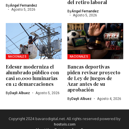
del retiro laboral
By
Ángel Fernandez
Agosto 5, 2026
By
Ángel Fernandez
Agosto 5, 2026
NACIONALES
NACIONALES
Edesur moderniza el
Bancas deportivas
alumbrado público con
piden revisar proyecto
casi 10,000 luminarias
de Ley de Juegos de
en 12 demarcaciones
Azar antes de su
aprobación
By
Dayli Albuez
Agosto 5, 2026
By
Dayli Albuez
Agosto 4, 2026
Copyright 2024 bavarodigital.net. All rights reserved powered by
hostuis.com