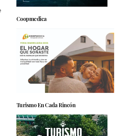
e
Coopmedica
Turismo En Cada Rincón