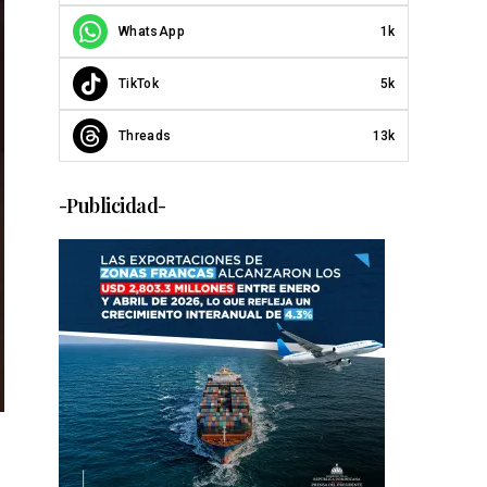
WhatsApp
1k
TikTok
5k
Threads
13k
-Publicidad-