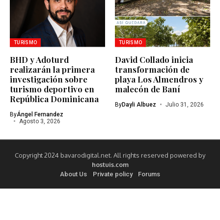
TURISMO
TURISMO
BHD y Adoturd
David Collado inicia
realizarán la primera
transformación de
investigación sobre
playa Los Almendros y
turismo deportivo en
malecón de Baní
República Dominicana
By
Dayli Albuez
Julio 31, 2026
By
Ángel Fernandez
Agosto 3, 2026
Copyright 2024 bavarodigital.net. All rights reserved powered by
hostuis.com
About Us
Private policy
Forums