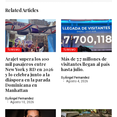
Related Articles
TURISMO
TURISMO
Arajet supera los 100
Más de 7,7 millones de
mil pasajeros entre
visitantes llegan al país
New York y RD en 2026
hasta julio.
y lo celebra junto a la
By
Ángel Fernandez
diáspora en la parada
Agosto 4, 2026
Dominicana en
Manhattan
By
Ángel Fernandez
Agosto 10, 2026