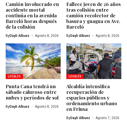
Camión involucrado en
Fallece joven de 26 años
accidente mortal
tras colisión entre
continúa en la avenida
camión recolector de
Barceló horas después
basura y guagua en Ave.
de la colisión
Barceló
By
Dayli Albuez
Agosto 8, 2026
By
Dayli Albuez
Agosto 8, 2026
LOCALES
LOCALES
Punta Cana tendrá un
Alcaldía intensifica
sábado caluroso entre
recuperación de
nubes y períodos de sol
espacios públicos y
ordenamiento urbano
By
Dayli Albuez
Agosto 8, 2026
en Friusa
By
Dayli Albuez
Agosto 7, 2026