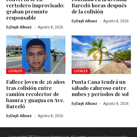
vertedero improvisado:
Barceló horas después
graban presunto
de la colisión
responsable
By
Dayli Albuez
Agosto 8, 2026
By
Dayli Albuez
Agosto 8, 2026
LOCALES
LOCALES
Fallece joven de 26 años
Punta Cana tendrá un
tras colisión entre
sábado caluroso entre
camión recolector de
nubes y períodos de sol
basura y guagua en Ave.
By
Dayli Albuez
Agosto 8, 2026
Barceló
By
Dayli Albuez
Agosto 8, 2026
Copyright 2024 bavarodigital.net. All rights reserved powered by