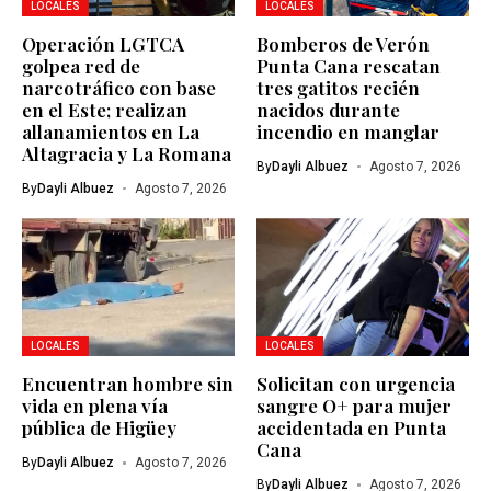
LOCALES
LOCALES
Operación LGTCA
Bomberos de Verón
golpea red de
Punta Cana rescatan
narcotráfico con base
tres gatitos recién
en el Este; realizan
nacidos durante
allanamientos en La
incendio en manglar
Altagracia y La Romana
By
Dayli Albuez
Agosto 7, 2026
By
Dayli Albuez
Agosto 7, 2026
LOCALES
LOCALES
Encuentran hombre sin
Solicitan con urgencia
vida en plena vía
sangre O+ para mujer
pública de Higüey
accidentada en Punta
Cana
By
Dayli Albuez
Agosto 7, 2026
By
Dayli Albuez
Agosto 7, 2026