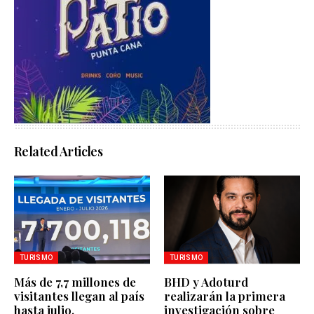
Related Articles
TURISMO
TURISMO
Más de 7,7 millones de
BHD y Adoturd
visitantes llegan al país
realizarán la primera
hasta julio.
investigación sobre