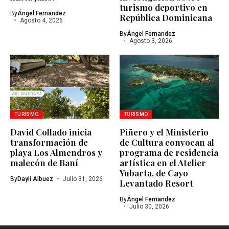
turismo deportivo en
By
Ángel Fernandez
República Dominicana
Agosto 4, 2026
By
Ángel Fernandez
Agosto 3, 2026
TURISMO
TURISMO
David Collado inicia
Piñero y el Ministerio
transformación de
de Cultura convocan al
playa Los Almendros y
programa de residencia
malecón de Baní
artística en el Atelier
Yubarta, de Cayo
By
Dayli Albuez
Julio 31, 2026
Levantado Resort
By
Ángel Fernandez
Julio 30, 2026