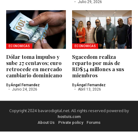
Julio 29, 2026
ECONOMICAS
ECONOMICAS
Dólar toma impulso y
Sgacedom realiza
sube 27 centavos; euro
reparto por más de
retrocede en mercado
RD$34 millones a sus
cambiario dominicano
miembros
By
Ángel Fernandez
By
Ángel Fernandez
Junio 24, 2026
Abril 13, 2026
Copyright 2024 bavarodigital.net. All rights reserved powered by
hostuis.com
About Us
Private policy
Forums