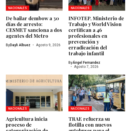
NACIONALES
NACIONALES
De bailar dembow a 30
INFOTEP, Ministerio de
días de arresto:
Trabajo y World Vision
CESMET sanciona a dos
certifican a 46
agentes del Metro
profesionales en
prevención y
By
Dayli Albuez
Agosto 9, 2026
erradicación del
trabajo infantil
By
Ángel Fernandez
Agosto 7, 2026
NACIONALES
NACIONALES
Agricultura inicia
TRAE refuerza su
proceso de
flotilla con nuevos
categorización de
autobuses para el