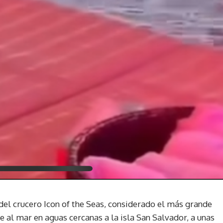
del crucero Icon of the Seas, considerado el más grande
se al mar en aguas cercanas a la isla San Salvador, a unas