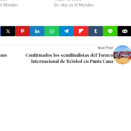
 el Mundo»
En «Asi va el Mundo»
Next Post
dono
Confirmados los semifinalistas del Torneo
Internacional de Béisbol en Punta Cana