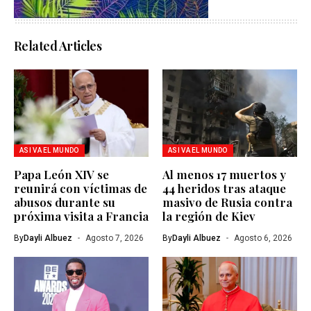
Related Articles
ASI VA EL MUNDO
ASI VA EL MUNDO
Papa León XIV se
Al menos 17 muertos y
reunirá con víctimas de
44 heridos tras ataque
abusos durante su
masivo de Rusia contra
próxima visita a Francia
la región de Kiev
By
Dayli Albuez
Agosto 7, 2026
By
Dayli Albuez
Agosto 6, 2026