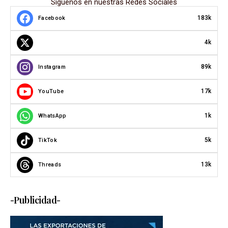
Síguenos en nuestras Redes Sociales
183k
Facebook
4k
89k
Instagram
17k
YouTube
1k
WhatsApp
5k
TikTok
13k
Threads
-Publicidad-