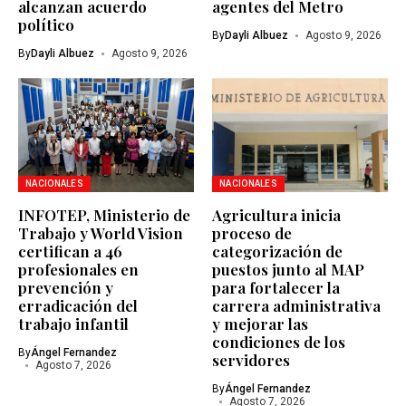
alcanzan acuerdo
agentes del Metro
político
By
Dayli Albuez
Agosto 9, 2026
By
Dayli Albuez
Agosto 9, 2026
NACIONALES
NACIONALES
INFOTEP, Ministerio de
Agricultura inicia
Trabajo y World Vision
proceso de
certifican a 46
categorización de
profesionales en
puestos junto al MAP
prevención y
para fortalecer la
erradicación del
carrera administrativa
trabajo infantil
y mejorar las
condiciones de los
By
Ángel Fernandez
servidores
Agosto 7, 2026
By
Ángel Fernandez
Agosto 7, 2026