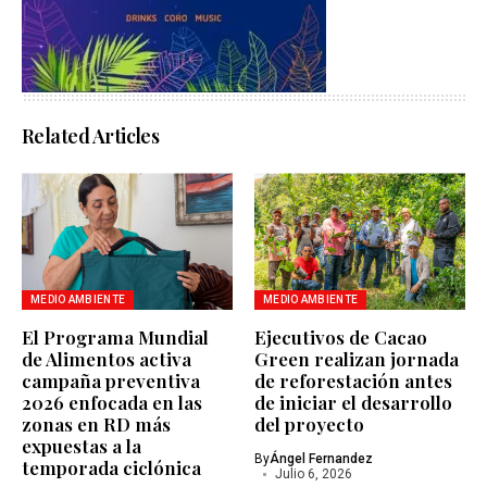
Related Articles
MEDIO AMBIENTE
MEDIO AMBIENTE
El Programa Mundial
Ejecutivos de Cacao
de Alimentos activa
Green realizan jornada
campaña preventiva
de reforestación antes
2026 enfocada en las
de iniciar el desarrollo
zonas en RD más
del proyecto
expuestas a la
By
Ángel Fernandez
temporada ciclónica
Julio 6, 2026