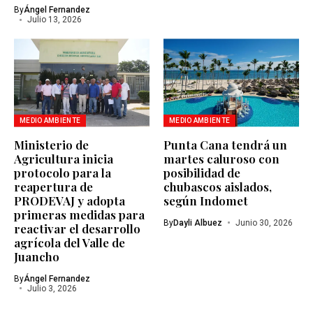
By
Ángel Fernandez
Julio 13, 2026
MEDIO AMBIENTE
MEDIO AMBIENTE
Ministerio de
Punta Cana tendrá un
Agricultura inicia
martes caluroso con
protocolo para la
posibilidad de
reapertura de
chubascos aislados,
PRODEVAJ y adopta
según Indomet
primeras medidas para
By
Dayli Albuez
Junio 30, 2026
reactivar el desarrollo
agrícola del Valle de
Juancho
By
Ángel Fernandez
Julio 3, 2026