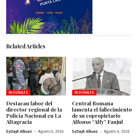
Related Articles
REGIONALES
REGIONALES
Destacan labor del
Central Romana
director regional de la
lamenta el fallecimiento
Policía Nacional en La
de su copropietario
Altagracia
Alfonso “Alfy” Fanjul
By
Dayli Albuez
Agosto 6, 2026
By
Dayli Albuez
Agosto 6, 2026