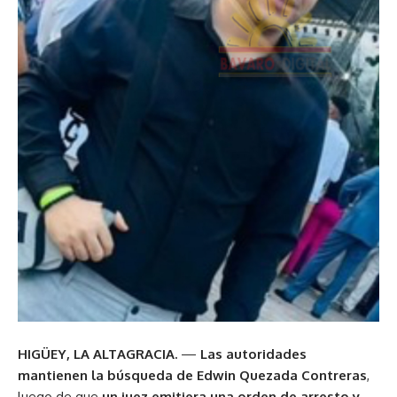
HIGÜEY, LA ALTAGRACIA.
—
Las autoridades
mantienen la búsqueda de Edwin Quezada Contreras
,
luego de que
un juez emitiera una orden de arresto y