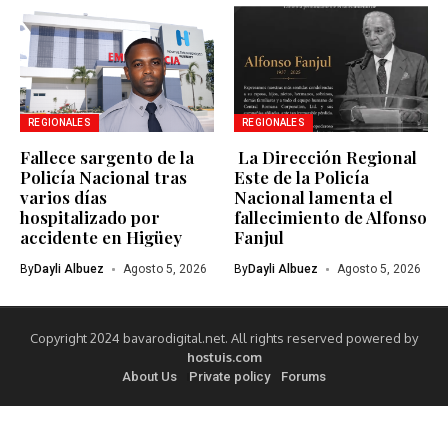
REGIONALES
REGIONALES
Fallece sargento de la
La Dirección Regional
Policía Nacional tras
Este de la Policía
varios días
Nacional lamenta el
hospitalizado por
fallecimiento de Alfonso
accidente en Higüey
Fanjul
By
Dayli Albuez
Agosto 5, 2026
By
Dayli Albuez
Agosto 5, 2026
Copyright 2024 bavarodigital.net. All rights reserved powered by
hostuis.com
About Us
Private policy
Forums