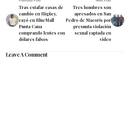
Previous Post
Next Post
Tras estafar casas de
Tres hombres son
cambio en Higüey,
apresados en San
cayó en BlueMall
Pedro de Macorís por
Punta Cana
presunta violación
comprando lentes con
sexual captada en
dólares falsos
video
Leave A Comment