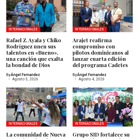
INTERNACIONALES
INTERNACIONALES
Rafael Z. Ayala y Chiko
Arajet reafirma
Rodríguez unen sus
compromiso con
talentos en «Bueno»,
pilotos dominicanos al
una canción que exalta
lanzar cuarta edición
la bondad de Dios
del programa Cadetes
By
Ángel Fernandez
By
Ángel Fernandez
Agosto 5, 2026
Agosto 4, 2026
INTERNACIONALES
INTERNACIONALES
La comunidad de Nueva
Grupo SID fortalece su