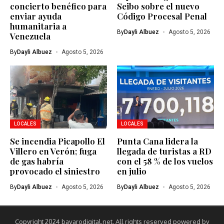
concierto benéfico para
Seibo sobre el nuevo
enviar ayuda
Código Procesal Penal
humanitaria a
By
Dayli Albuez
Agosto 5, 2026
Venezuela
By
Dayli Albuez
Agosto 5, 2026
LOCALES
LOCALES
Se incendia Picapollo El
Punta Cana lidera la
Villero en Verón; fuga
llegada de turistas a RD
de gas habría
con el 58 % de los vuelos
provocado el siniestro
en julio
By
Dayli Albuez
Agosto 5, 2026
By
Dayli Albuez
Agosto 5, 2026
Copyright 2024 bavarodigital.net. All rights reserved powered by