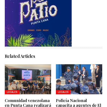
Related Articles
LOCALES
LOCALES
Comunidad venezolana
Policía Nacional
en Punta Cana realizará
capacita a agentes de El