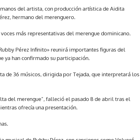
manos del artista, con producción artística de Aidita
Pérez, hermano del merenguero.
as voces más representativas del merengue dominicano.
ubby Pérez Infinito» reunirá importantes figuras del
ue ya han confirmado su participación.
ta de 36 músicos, dirigida por Tejada, que interpretará los
a del merengue”, falleció el pasado 8 de abril tras el
ientras ofrecía una presentación.
nas.
ria musical de Rubby Pérez, con canciones como Volveré,