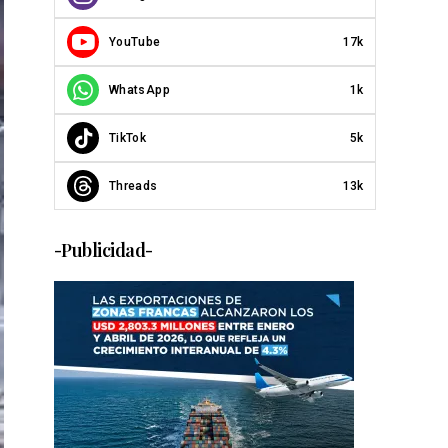
YouTube
17k
WhatsApp
1k
TikTok
5k
Threads
13k
-Publicidad-