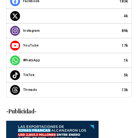
183k
Facebook
4k
89k
Instagram
17k
YouTube
1k
WhatsApp
5k
TikTok
13k
Threads
-Publicidad-