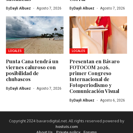
By
Dayli Albuez
Agosto 7, 2026
By
Dayli Albuez
Agosto 7, 2026
LOCALES
LOCALES
Punta Cana tendrá un
Presentan en Bávaro
viernes caluroso con
FOTOCOM 2026,
posibilidad de
primer Congreso
chubascos
Internacional de
Fotoperiodismo y
By
Dayli Albuez
Agosto 7, 2026
Comunicación Visual
By
Dayli Albuez
Agosto 6, 2026
Copyright 2024 bavarodigital.net. All rights reserved powered by
hostuis.com
About Us
Private policy
Forums