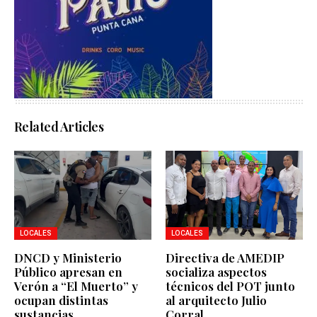
Related Articles
LOCALES
LOCALES
DNCD y Ministerio
Directiva de AMEDIP
Público apresan en
socializa aspectos
Verón a “El Muerto” y
técnicos del POT junto
ocupan distintas
al arquitecto Julio
sustancias
Corral