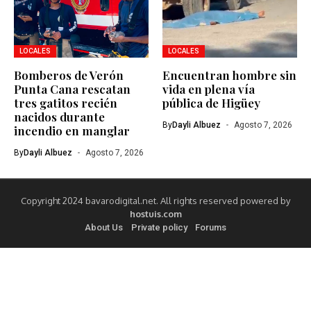
LOCALES
LOCALES
Bomberos de Verón
Encuentran hombre sin
Punta Cana rescatan
vida en plena vía
tres gatitos recién
pública de Higüey
nacidos durante
By
Dayli Albuez
Agosto 7, 2026
incendio en manglar
By
Dayli Albuez
Agosto 7, 2026
Copyright 2024 bavarodigital.net. All rights reserved powered by
hostuis.com
About Us
Private policy
Forums