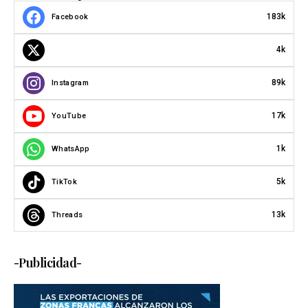
183k
Facebook
4k
89k
Instagram
17k
YouTube
1k
WhatsApp
5k
TikTok
13k
Threads
-Publicidad-