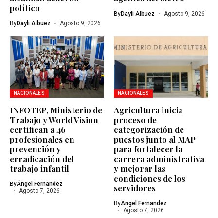
político
By
Dayli Albuez
Agosto 9, 2026
By
Dayli Albuez
Agosto 9, 2026
NACIONALES
NACIONALES
INFOTEP, Ministerio de
Agricultura inicia
Trabajo y World Vision
proceso de
certifican a 46
categorización de
profesionales en
puestos junto al MAP
prevención y
para fortalecer la
erradicación del
carrera administrativa
trabajo infantil
y mejorar las
condiciones de los
By
Ángel Fernandez
servidores
Agosto 7, 2026
By
Ángel Fernandez
Agosto 7, 2026