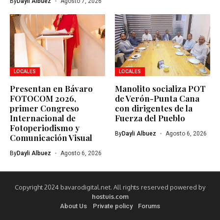
By
Dayli Albuez
Agosto 7, 2026
LOCALES
LOCALES
Presentan en Bávaro
Manolito socializa POT
FOTOCOM 2026,
de Verón-Punta Cana
primer Congreso
con dirigentes de la
Internacional de
Fuerza del Pueblo
Fotoperiodismo y
By
Dayli Albuez
Agosto 6, 2026
Comunicación Visual
By
Dayli Albuez
Agosto 6, 2026
Copyright 2024 bavarodigital.net. All rights reserved powered by
hostuis.com
About Us
Private policy
Forums