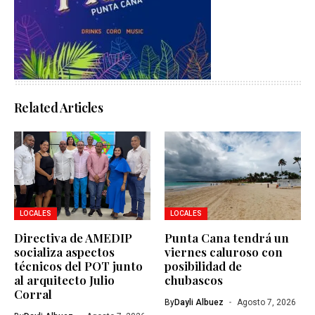
Related Articles
LOCALES
LOCALES
Directiva de AMEDIP
Punta Cana tendrá un
socializa aspectos
viernes caluroso con
técnicos del POT junto
posibilidad de
al arquitecto Julio
chubascos
Corral
By
Dayli Albuez
Agosto 7, 2026