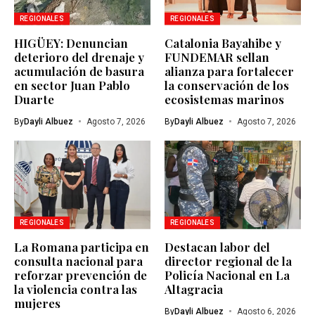
REGIONALES
REGIONALES
HIGÜEY: Denuncian
Catalonia Bayahibe y
deterioro del drenaje y
FUNDEMAR sellan
acumulación de basura
alianza para fortalecer
en sector Juan Pablo
la conservación de los
Duarte
ecosistemas marinos
By
Dayli Albuez
Agosto 7, 2026
By
Dayli Albuez
Agosto 7, 2026
REGIONALES
REGIONALES
La Romana participa en
Destacan labor del
consulta nacional para
director regional de la
reforzar prevención de
Policía Nacional en La
la violencia contra las
Altagracia
mujeres
By
Dayli Albuez
Agosto 6, 2026