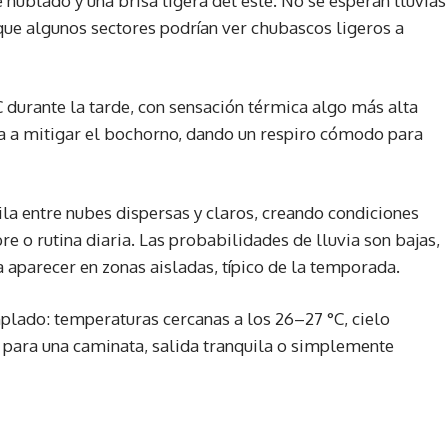
nublado y una brisa ligera del este. No se esperan lluvias
nque algunos sectores podrían ver chubascos ligeros a
C durante la tarde, con sensación térmica algo más alta
a a mitigar el bochorno, dando un respiro cómodo para
cila entre nubes dispersas y claros, creando condiciones
bre o rutina diaria. Las probabilidades de lluvia son bajas,
aparecer en zonas aisladas, típico de la temporada.
plado: temperaturas cercanas a los 26–27 °C, cielo
 para una caminata, salida tranquila o simplemente